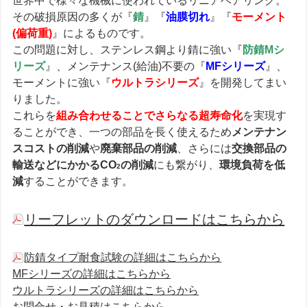
世界中で様々な機械に使われているリニアベアリング。
その破損原因の多くが『
錆
』『
油膜切れ
』『
モーメント
(
偏荷重)
』によるものです。
この問題に対し、ステンレス鋼より錆に強い『
防錆Mシ
リーズ
』、メンテナンス(給油)不要の『
MFシリーズ
』、
モーメントに強い『
ウルトラシリーズ
』を開発してまい
りました。
これらを
組み合わせることでさらなる超寿命化
を実現す
ることができ、一つの部品を長く使えるため
メンテナン
スコストの削減
や
廃棄部品の削減
、さらには
交換部品の
輸送などにかかるCO
の削減
にも繋がり、
環境負荷を低
2
減
することができます。
リーフレットのダウンロードはこちらから
防錆タイプ耐食試験の詳細はこちらから
MFシリーズの詳細はこちらから
ウルトラシリーズの詳細はこちらから
お問合せ・お見積はこちらから