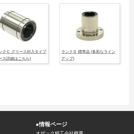
ンクＣ グリース封入タイプ
ランクＤ 標準品 (多彩なライン
ース詳細はこちら)
アップ)
●情報ページ
オザック精工会社概要