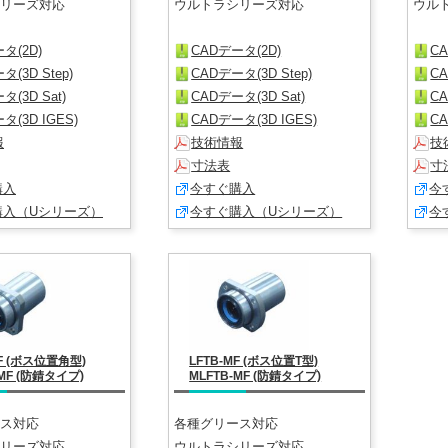
リーズ対応
ウルトラシリーズ対応
ウル
タ(2D)
CADデータ(2D)
C
タ(3D Step)
CADデータ(3D Step)
CA
タ(3D Sat)
CADデータ(3D Sat)
CA
タ(3D IGES)
CADデータ(3D IGES)
CA
報
技術情報
技
寸法表
寸
購入
今すぐ購入
今
購入（Uシリーズ）
今すぐ購入（Uシリーズ）
今
MF (ボス位置角型)
LFTB-MF (ボス位置T型)
-MF (防錆タイプ)
MLFTB-MF (防錆タイプ)
ス対応
各種グリース対応
リーズ対応
ウルトラシリーズ対応