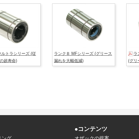
ウルトラシリーズ (従
ランクＢ MFシリーズ (グリース
ラ
倍の超寿命)
漏れを大幅低減)
(グリ
●コンテンツ
リング
オザックの提案