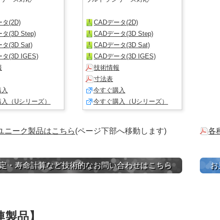
タ(2D)
CADデータ(2D)
タ(3D Step)
CADデータ(3D Step)
タ(3D Sat)
CADデータ(3D Sat)
タ(3D IGES)
CADデータ(3D IGES)
報
技術情報
寸法表
購入
今すぐ購入
購入（Uシリーズ）
今すぐ購入（Uシリーズ）
ユニーク製品はこちら
(ページ下部へ移動します)
各
定・寿命計算など技術的なお問い合わせはこちら
お
連製品】