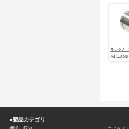
ランクＡ 
来比18.5
●製品カテゴリ
搬送走行台
リニアベア