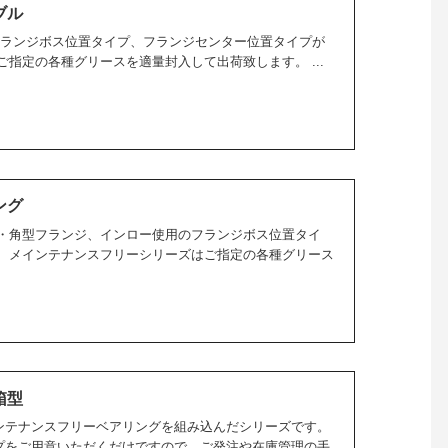
ブル
フランジボス位置タイプ、フランジセンター位置タイプが
指定の各種グリースを適量封入して出荷致します。 ...
ング
丸・角型フランジ、インロー使用のフランジボス位置タイ
。 メインテナンスフリーシリーズはご指定の各種グリース
箱型
ンテナンスフリーベアリングを組み込んだシリーズです。
プをご用意いただくだけですので、ご発注や在庫管理の手