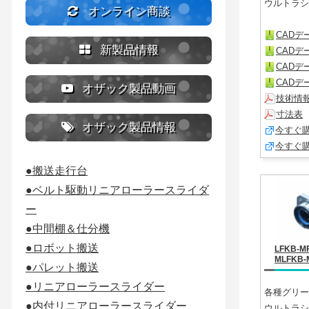
ウルトラシ
オンライン商談
CADデー
新製品情報
CADデー
CADデー
CADデー
オザック製品動画
技術情
寸法表
オザック製品情報
今すぐ
今すぐ
●搬送走行台
●ベルト駆動リニアローラースライダ
ー
●中間棚＆仕分機
●ロボット搬送
LFKB-
MLFKB
●パレット搬送
●リニアローラースライダー
各種グリー
●内付リニアローラースライダー
ウルトラシ