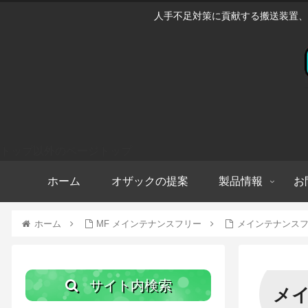
人手不足対策に貢献する搬送装置、
トップ以外のページトップ
ホーム
オザックの提案
製品情報
お
ホーム
MF メインテナンスフリー
メインテナンス
サイト内検索
メ