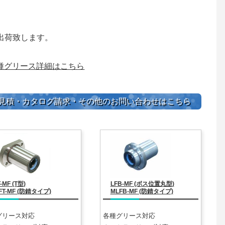
出荷致します。
種グリース詳細はこちら
見積・カタログ請求・その他のお問い合わせはこちら
-MF (T型)
LFB-MF (ボス位置丸型)
FT-MF (防錆タイプ)
MLFB-MF (防錆タイプ)
グリース対応
各種グリース対応