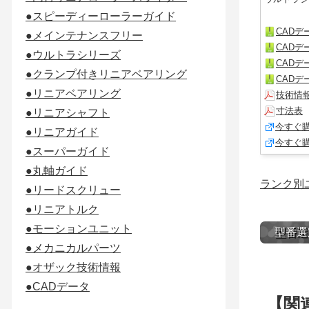
●スピーディーローラーガイド
CADデー
●メインテナンスフリー
CADデー
●ウルトラシリーズ
CADデー
●クランプ付きリニアベアリング
CADデー
●リニアベアリング
技術情
寸法表
●リニアシャフト
今すぐ
●リニアガイド
今すぐ
●スーパーガイド
●丸軸ガイド
ランク別
●リードスクリュー
●リニアトルク
●モーションユニット
型番選
●メカニカルパーツ
●オザック技術情報
●CADデータ
【関