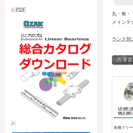
PDF
丸・角・
メインテ
ランク別
型番選
LF-MF (
MLF-MF
各種グリー