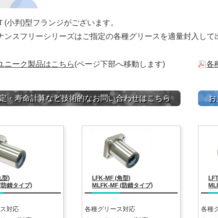
Ｔ(小判)型フランジ
がございます。
ナンスフリーシリーズはご指定の各種グリースを適量封入して
ユニーク製品はこちら
(ページ下部へ移動します)
各
定・寿命計算など技術的なお問い合わせはこちら
お
丸型)
LFK-MF (角型)
LFT
 (防錆タイプ)
MLFK-MF (防錆タイプ)
ML
ス対応
各種グリース対応
各種