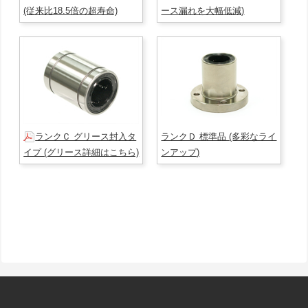
(従来比18.5倍の超寿命)
ース漏れを大幅低減)
ランクＣ グリース封入タ
ランクＤ 標準品 (多彩なライ
イプ (グリース詳細はこちら)
ンアップ)