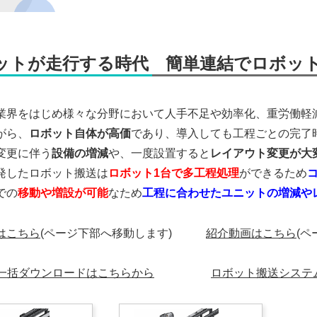
ットが走行する時代 簡単連結でロボッ
業界をはじめ様々な分野において人手不足や効率化、重労働軽
がら、
ロボット自体が高価
であり、導入しても工程ごとの完了
変更に伴う
設備の増減
や、一度設置すると
レイアウト変更が大
発したロボット搬送は
ロボット1台で多工程処理
ができるため
での
移動や増設が可能
なため
工程に合わせたユニットの増減や
はこちら
(ページ下部へ移動します)
紹介動画はこちら
(ペ
一括ダウンロードはこちらから
ロボット搬送システ