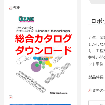
PDF
ロボ
近年、産
しかしな
り、工程
弊社が開
ット単位
製品特長
資料の