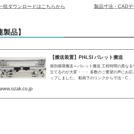
一括ダウンロードはこちらから
製品寸法・CAD
連製品】
【搬送装置】PHLSI パレット搬送
個別循環搬送＝パレット搬送 工程時間の異な
立てるのが大変・・・ 多数のご要望の声にお
ップしました。 動画下のリンクから寸法・C...
www.ozak.co.jp