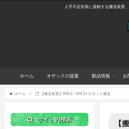
人手不足対策に貢献する搬送装置、
トップ以外のページトップ
ホーム
オザックの提案
製品情報
お
ホーム
【搬送装置】RHLS / RHLSI ロボット搬送
サイト内検索
【搬