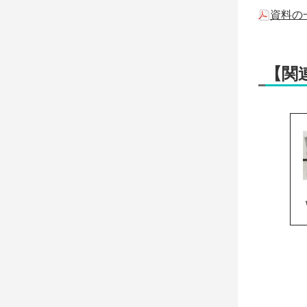
資料の
【関