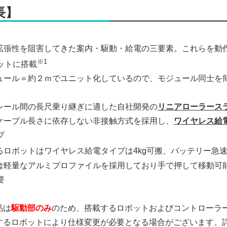
長】
、拡張性を阻害してきた案内・駆動・給電の三要素。これらを動
※1
ットに搭載
ジュール＝約２ｍでユニット化しているので、モジュール同士を
はレール間の長尺乗り継ぎに適した自社開発の
リニアローラース
はケーブル長さに依存しない非接触方式を採用し、
ワイヤレス給
プ
するロボットはワイヤレス給電タイプは4kg可搬、バッテリー急
には軽量なアルミプロファイルを採用しており手で押して移動可
要
品は
駆動部のみ
のため、搭載するロボットおよびコントローラ
載するロボットにより仕様変更が必要となる場合がございます。