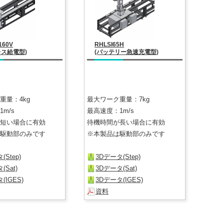
160V
RHLSI65H
レス給電型)
(バッテリー急速充電型)
重量：4kg
最大ワーク重量：7kg
m/s
最高速度：1m/s
短い場合に有効
待機時間が長い場合に有効
駆動部のみです
※本製品は駆動部のみです
(Step)
3Dデータ(Step)
(Sat)
3Dデータ(Sat)
(IGES)
3Dデータ(IGES)
資料