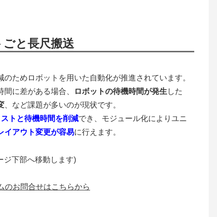
トごと長尺搬送
減のためロボットを用いた自動化が推進されています。
時間に差がある場合、
ロボットの待機時間が発生
した
変
、など課題が多いのが現状です。
コストと待機時間を削減
でき、モジュール化によりユニ
レイアウト変更が容易
に行えます。
ージ下部へ移動します)
ムのお問合せはこちらから