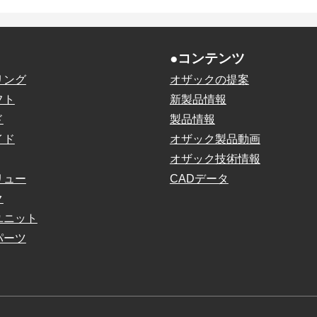
●コンテンツ
リング
オザックの提案
フト
新製品情報
ド
製品情報
イド
オザック製品動画
オザック技術情報
リュー
CADデータ
ク
ユニット
パーツ