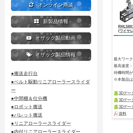
オンライン商談
新製品情報
RHLS80
(ワイヤ
オザック製品動画
オザック製品情報
最大ワーク
最高速度：1
待機時間が
●搬送走行台
※本製品は
●ベルト駆動リニアローラースライダ
ー
3Dデータ
●中間棚＆仕分機
3Dデータ
●ロボット搬送
3Dデータ
資料
●パレット搬送
●リニアローラースライダー
●内付リニアローラースライダー