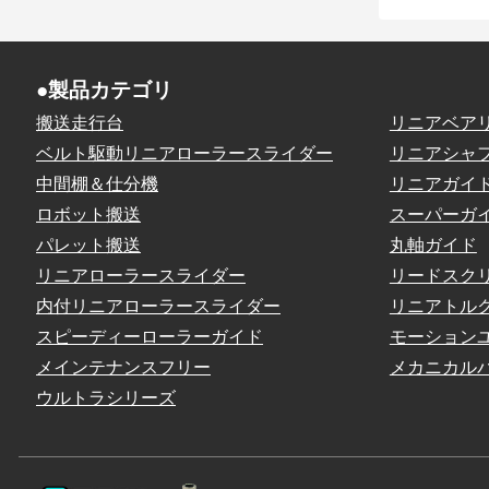
●製品カテゴリ
搬送走行台
リニアベア
ベルト駆動リニアローラースライダー
リニアシャ
中間棚＆仕分機
リニアガイ
ロボット搬送
スーパーガ
パレット搬送
丸軸ガイド
リニアローラースライダー
リードスク
内付リニアローラースライダー
リニアトル
スピーディーローラーガイド
モーション
メインテナンスフリー
メカニカル
ウルトラシリーズ