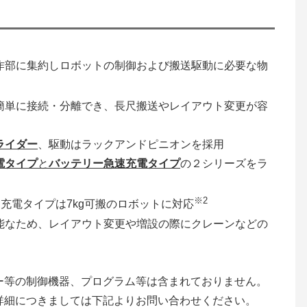
作部に集約しロボットの制御および搬送駆動に必要な物
簡単に接続・分離でき、長尺搬送やレイアウト変更が容
ライダー
、駆動はラックアンドピニオンを採用
電タイプ
と
バッテリー急速充電タイプ
の２シリーズをラ
※2
速充電タイプは7kg可搬のロボットに対応
能なため、レイアウト変更や増設の際にクレーンなどの
ー等の制御機器、プログラム等は含まれておりません。
詳細につきましては下記よりお問い合わせください。