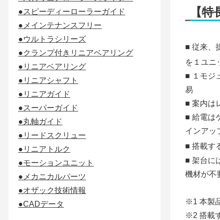
【特
●スピーディーローラーガイド
●メインテナンスフリー
●ウルトラシリーズ
■ 従来
●クランプ付きリニアベアリング
を１ユニ
●リニアベアリング
■ １モ
●リニアシャフト
易
●リニアガイド
■ 案内
●スーパーガイド
■ 給電
●丸軸ガイド
インアッ
●リードスクリュー
■ 搭載
●リニアトルク
■ 架台
●モーションユニット
機材が不
●メカニカルパーツ
●オザック技術情報
※1 本製
●CADデータ
※2 搭